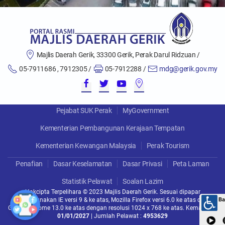
Majlis Daerah Gerik, 33300 Gerik, Perak Darul Ridzuan /
05-7911686 , 7912305 /
05-7912288 /
mdg@gerik.gov.my
Pejabat SUK Perak
MyGovernment
Kementerian Pembangunan Kerajaan Tempatan
Kementerian Kewangan Malaysia
Perak Tourism
Penafian
Dasar Keselamatan
Dasar Privasi
Peta Laman
Statistik Pelawat
Soalan Lazim
Hakcipta Terpelihara © 2023 Majlis Daerah Gerik. Sesuai dipapar
menggunakan IE versi 9 & ke atas, Mozilla Firefox versi 6.0 ke atas dan
Google Chrome 13.0 ke atas dengan resolusi 1024 x 768 ke atas. Kemaskini :
01/01/2027
| Jumlah Pelawat :
4953629