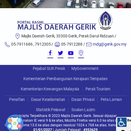
Majlis Daerah Gerik, 33300 Gerik, Perak Darul Ridzuan /
05-7911686 , 7912305 /
05-7912288 /
mdg@gerik.gov.my
Pejabat SUK Perak
MyGovernment
Kementerian Pembangunan Kerajaan Tempatan
Kementerian Kewangan Malaysia
Perak Tourism
Penafian
Dasar Keselamatan
Dasar Privasi
Peta Laman
Statistik Pelawat
Soalan Lazim
Hakcipta Terpelihara © 2023 Majlis Daerah Gerik. Sesuai dipapar
menggunakan IE versi 9 & ke atas, Mozilla Firefox versi 6.0 ke atas dan
Google Chrome 13.0 ke atas dengan resolusi 1024 x 768 ke atas. Kemaskini :
01/01/2027
| Jumlah Pelawat :
4953629