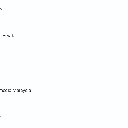
k
u Perak
media Malaysia
G