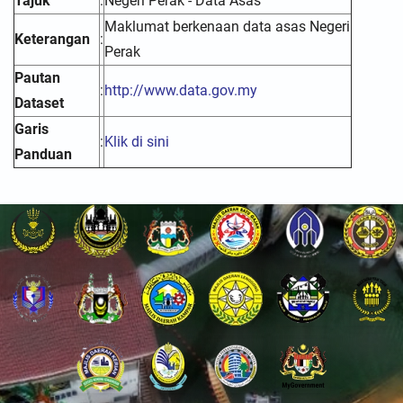
Tajuk
:
Negeri Perak - Data Asas
Maklumat berkenaan data asas Negeri
Keterangan
:
Perak
Pautan
:
http://www.data.gov.my
Dataset
Garis
:
Klik di sini
Panduan