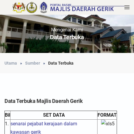
Mengenai Kami
Data Terbuka
Utama
Sumber
Data Terbuka
Data Terbuka Majlis Daerah Gerik
Bil
SET DATA
FORMAT
1.
senarai pejabat kerajaan dalam
kawasan gerik