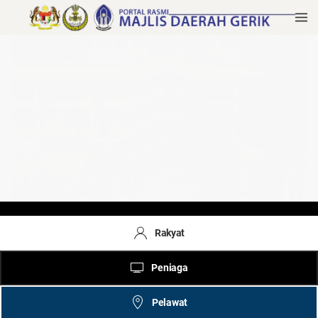
Rakyat
Peniaga
Pelawat