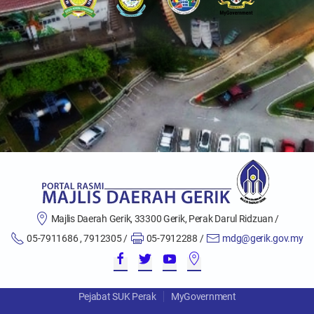
Majlis Daerah Gerik, 33300 Gerik, Perak Darul Ridzuan /
05-7911686 , 7912305 /
05-7912288 /
mdg@gerik.gov.my
Pejabat SUK Perak
MyGovernment