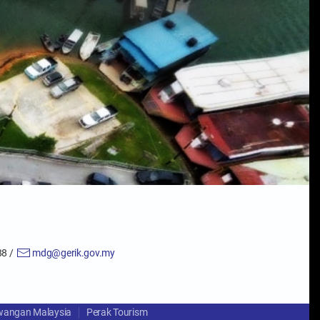
8 /
mdg@gerik.gov.my
wangan Malaysia
Perak Tourism