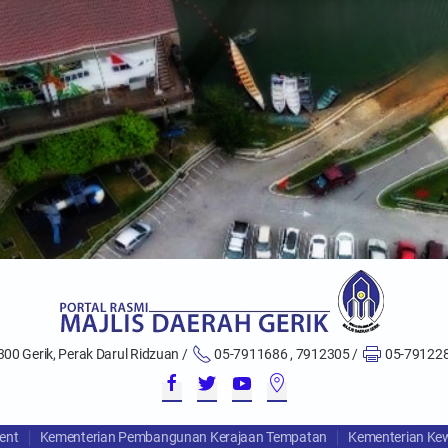
300 Gerik, Perak Darul Ridzuan /
05-7911686 , 7912305 /
05-791228
ent
Kementerian Pembangunan Kerajaan Tempatan
Kementerian Ke