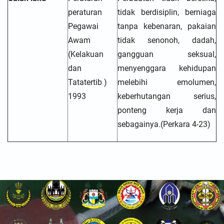
peraturan
tidak berdisiplin, berniaga
Pegawai
tanpa kebenaran, pakaian
Awam
tidak senonoh, dadah,
(Kelakuan
gangguan seksual,
dan
menyenggara kehidupan
Tatatertib )
melebihi emolumen,
1993
keberhutangan serius,
ponteng kerja dan
sebagainya.(Perkara 4-23)