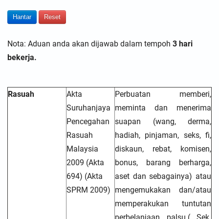
Hantar
Reset
Nota: Aduan anda akan dijawab dalam tempoh
3 hari
bekerja.
Rasuah
Akta
Perbuatan memberi,
Suruhanjaya
meminta dan menerima
Pencegahan
suapan (wang, derma,
Rasuah
hadiah, pinjaman, seks, fi,
Malaysia
diskaun, rebat, komisen,
2009 (Akta
bonus, barang berharga,
694) (Akta
aset dan sebagainya) atau
SPRM 2009)
mengemukakan dan/atau
memperakukan tuntutan
perbelanjaan palsu.( Sek.