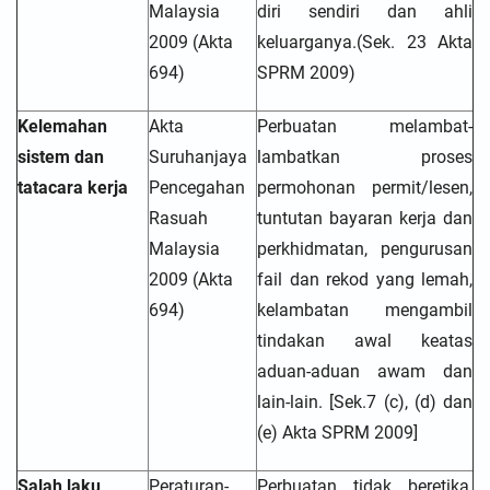
Malaysia
diri sendiri dan ahli
2009 (Akta
keluarganya.(Sek. 23 Akta
694)
SPRM 2009)
Kelemahan
Akta
Perbuatan melambat-
sistem dan
Suruhanjaya
lambatkan proses
tatacara kerja
Pencegahan
permohonan permit/lesen,
Rasuah
tuntutan bayaran kerja dan
Malaysia
perkhidmatan, pengurusan
2009 (Akta
fail dan rekod yang lemah,
694)
kelambatan mengambil
tindakan awal keatas
aduan-aduan awam dan
lain-lain. [Sek.7 (c), (d) dan
(e) Akta SPRM 2009]
Salah laku
Peraturan-
Perbuatan tidak beretika,